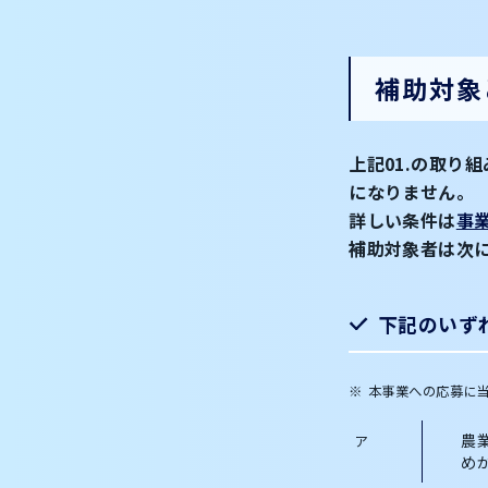
補助対象
上記01.の取
になりません。
詳しい条件は
事
補助対象者は次
下記のいず
本事業への応募に
農
め