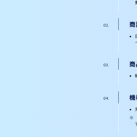
商
商
機