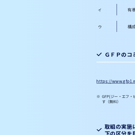
有
構
ＧＦＰのコ
https://www.gfp1.m
GFP(ジー・エフ・ピー)
す（無料）
取組の実施
下の区分を