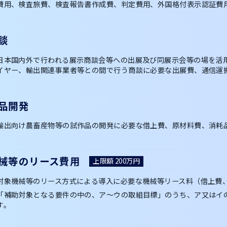
費用、検査旅費、検査報告書作成費、判定費用、外国格付表示認証費
談
日本国内外で行われる展示商談会等への出展及び同展示会等の場を活
イヤー、輸出関連事業者等との間で行う商談に必要な出展費、通信運
品開発
輸出向け農畜産物等の試作品の開発に必要な借上費、原材料費、消耗
械等のリース費用
上限額 200万円
対象機械等のリース方式による導入に必要な機械等リース料（借上費
「補助対象となる要件の中の、ア～ウの取組目標」のうち、ア又はイ
す。