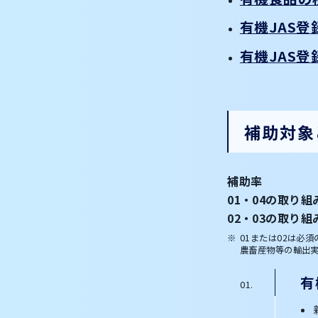
有機JAS
有機JAS
補助対象
補助率
01・04の取り組
02・03の取り
01または02は必
農畜産物等の輸出
有