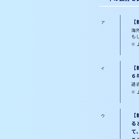
【
海
も
【
６
過
【
る
て