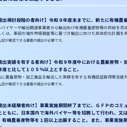
輸出検討段階の者向け】令和９年度末までに、新たに有機農
外バイヤーや輸出関連事業者から輸出向け有機農畜産物等の供給を求
しくは、事前の海外市場調査等に基づき輸出に向けた具体的な計画を
上記が確認できる書面の提出が必要です。
輸出実績を有する者向け】令和９年度中における農畜産物・
年度と比して１０５％以上とすること。
去に農畜産物・加工食品を輸出した実績を有する有機認証取得等支援
上記が確認できる書面の提出が必要です。
輸出未経験者向け】事業実施期間終了までに、ＧＦＰのコミ
とともに、日本国内で海外バイヤー等を招聘して行われ、又
、有機農畜産物等を１回以上出展すること。また、事業実施