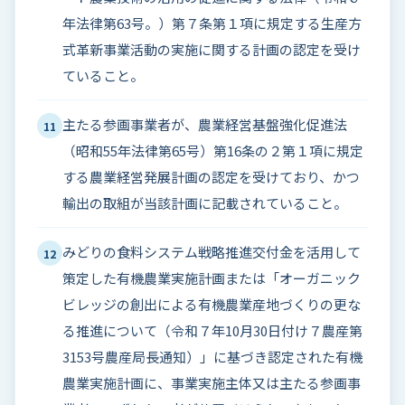
年法律第63号。）第７条第１項に規定する生産方
式革新事業活動の実施に関する計画の認定を受け
ていること。
主たる参画事業者が、農業経営基盤強化促進法
11
（昭和55年法律第65号）第16条の２第１項に規定
する農業経営発展計画の認定を受けており、かつ
輸出の取組が当該計画に記載されていること。
みどりの食料システム戦略推進交付金を活用して
12
策定した有機農業実施計画または「オーガニック
ビレッジの創出による有機農業産地づくりの更な
る推進について（令和７年10月30日付け７農産第
3153号農産局長通知）」に基づき認定された有機
農業実施計画に、事業実施主体又は主たる参画事