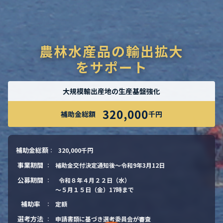
農林水産品の輸出拡大
をサポート
大規模輸出産地の生産基盤強化
320,000
補助金総額
千円
補助金総額
：
320,000千円
事業期間
：
補助金交付決定通知後〜令和9年3月12日
公募期間
：
令和８年４月２２日（水）
〜５月１５日（金）17時まで
補助率
：
定額
選考方法
：
申請書類に基づき選考委員会が審査