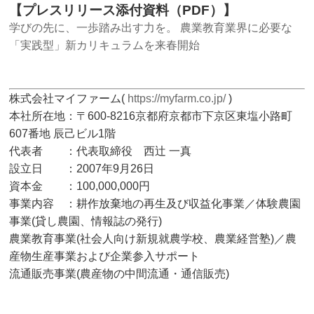
【プレスリリース添付資料（PDF）】
学びの先に、一歩踏み出す力を。 農業教育業界に必要な
「実践型」新カリキュラムを来春開始
株式会社マイファーム(
https://myfarm.co.jp/
)
本社所在地：〒600-8216京都府京都市下京区東塩小路町
607番地 辰己ビル1階
代表者 ：代表取締役 西辻 一真
設立日 ：2007年9月26日
資本金 ：100,000,000円
事業内容 ：耕作放棄地の再生及び収益化事業／体験農園
事業(貸し農園、情報誌の発行)
農業教育事業(社会人向け新規就農学校、農業経営塾)／農
産物生産事業および企業参入サポート
流通販売事業(農産物の中間流通・通信販売)