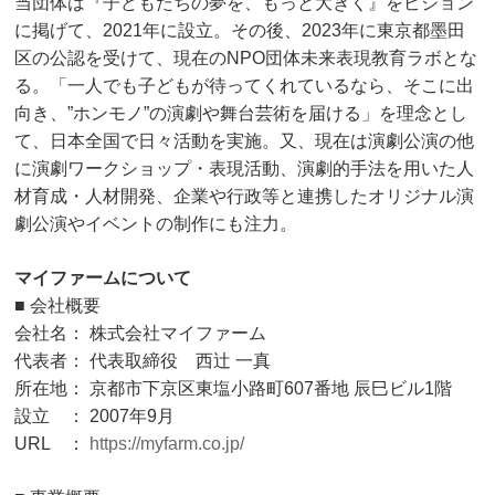
当団体は『子どもたちの夢を、もっと大きく』をビジョン
に掲げて、2021年に設立。その後、2023年に東京都墨田
区の公認を受けて、現在のNPO団体未来表現教育ラボとな
る。「一人でも子どもが待ってくれているなら、そこに出
向き、”ホンモノ”の演劇や舞台芸術を届ける」を理念とし
て、日本全国で日々活動を実施。又、現在は演劇公演の他
に演劇ワークショップ・表現活動、演劇的手法を用いた人
材育成・人材開発、企業や行政等と連携したオリジナル演
劇公演やイベントの制作にも注力。
マイファームについて
■ 会社概要
会社名： 株式会社マイファーム
代表者： 代表取締役 西辻 一真
所在地： 京都市下京区東塩小路町607番地 辰巳ビル1階
設立 ： 2007年9月
URL ：
https://myfarm.co.jp/