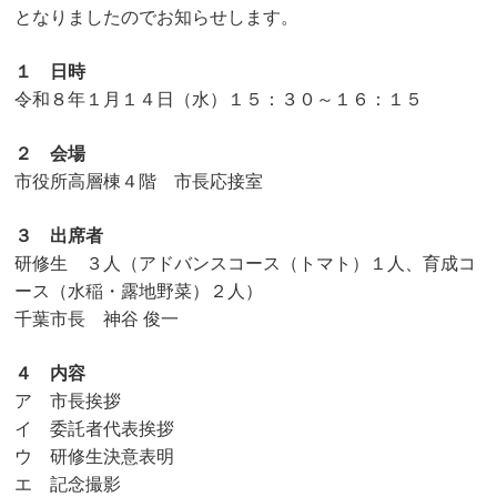
となりましたのでお知らせします。
１ 日時
令和８年１月１４日（水）１５：３０～１６：１５
２ 会場
市役所高層棟４階 市長応接室
３ 出席者
研修生 ３人（アドバンスコース（トマト）１人、育成コ
ース（水稲・露地野菜）２人）
千葉市長 神谷 俊一
４ 内容
ア 市長挨拶
イ 委託者代表挨拶
ウ 研修生決意表明
エ 記念撮影