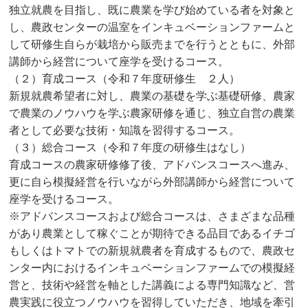
独立就農を目指し、既に農業を学び始めている者を対象と
し、農政センターの温室をインキュベーションファームと
して研修生自らが栽培から販売までを行うとともに、外部
講師から経営について座学を受けるコース。
（２）育成コース（令和７年度研修生 ２人）
新規就農希望者に対し、農業の基礎を学ぶ基礎研修、農家
で農業のノウハウを学ぶ農家研修を通じ、独立自営の農業
者として必要な技術・知識を習得するコース。
（３）総合コース（令和７年度の研修生はなし）
育成コースの農家研修修了後、アドバンスコースへ進み、
更に自ら模擬経営を行いながら外部講師から経営について
座学を受けるコース。
※アドバンスコースおよび総合コースは、さまざまな品種
があり農業として稼ぐことが期待できる品目であるイチゴ
もしくはトマトでの新規就農者を育成するもので、農政セ
ンター内におけるインキュベーションファームでの模擬経
営と、技術や経営を軸とした講義による専門知識など、営
農実践に役立つノウハウを習得していただき、地域を牽引