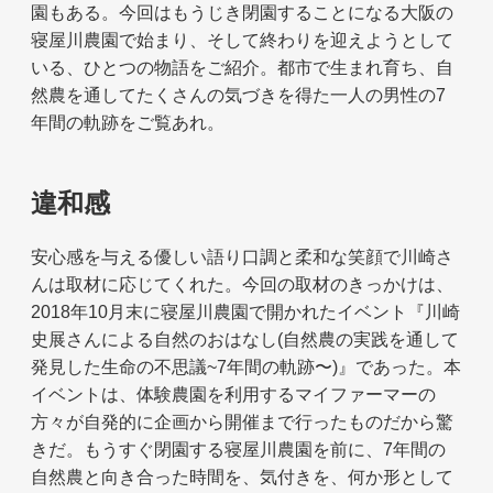
園もある。今回はもうじき閉園することになる大阪の
寝屋川農園で始まり、そして終わりを迎えようとして
いる、ひとつの物語をご紹介。都市で生まれ育ち、自
然農を通してたくさんの気づきを得た一人の男性の7
年間の軌跡をご覧あれ。
違和感
安心感を与える優しい語り口調と柔和な笑顔で川崎さ
んは取材に応じてくれた。今回の取材のきっかけは、
2018年10月末に寝屋川農園で開かれたイベント『川崎
史展さんによる自然のおはなし(自然農の実践を通して
発見した生命の不思議~7年間の軌跡〜)』であった。本
イベントは、体験農園を利用するマイファーマーの
方々が自発的に企画から開催まで行ったものだから驚
きだ。もうすぐ閉園する寝屋川農園を前に、7年間の
自然農と向き合った時間を、気付きを、何か形として